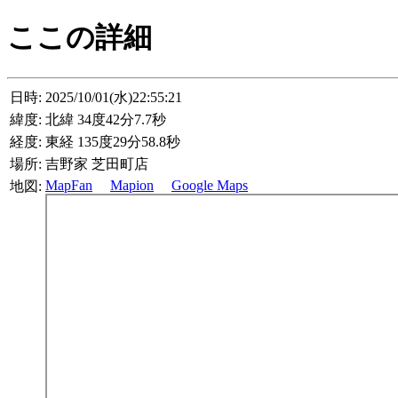
ここの詳細
日時:
2025/10/01(水)22:55:21
緯度:
北緯 34度42分7.7秒
経度:
東経 135度29分58.8秒
場所:
吉野家 芝田町店
MapFan
Mapion
Google Maps
地図: